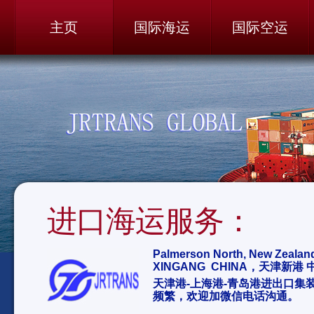
主页
国际海运
国际空运
进口海运服务：
Palmerson North, New Z
XINGANG CHINA，天津新港 
天津港-上海港-青岛港进出口集
频繁，欢迎加微信电话沟通。