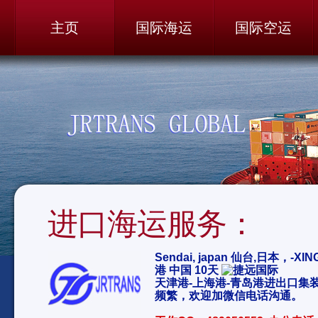
主页
国际海运
国际空运
进口海运服务：
Sendai, japan 仙台,日本，-X
港 中国 10天
天津港-上海港-青岛港进出口集
频繁，欢迎加微信电话沟通。