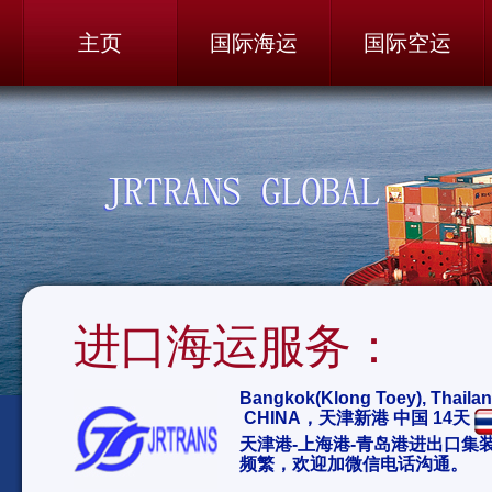
主页
国际海运
国际空运
进口海运服务：
Bangkok(Klong Toey), Tha
CHINA，天津新港 中国 14天
天津港-上海港-青岛港进出口集
频繁，欢迎加微信电话沟通。