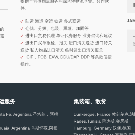
提供全方位物流服务的综合性物流企业。合作伙
伴。
JA
陆运 海运 空运 铁运 多式联运
仓储、分拨、包装、熏蒸、加固等
的
进出口贸易代理 单证代办服务 业务咨询和建议
需
进出口买单报检、报关 进口清关送货 进口转关
送货 私人物品进口清关 临时进出口清关报关
CIF，FOB, EXW, DDU/DAP, DDP 等条款便捷
操作。
运服务
集装箱、散货
nta Fe, Argentina 圣塔菲，阿根
Dunkerque, France 敦刻尔克,
Rades,Tunisia 雷达斯,突尼斯
huaia, Argentina 乌斯怀亚,阿根
Hamburg, Germany 汉堡,德国