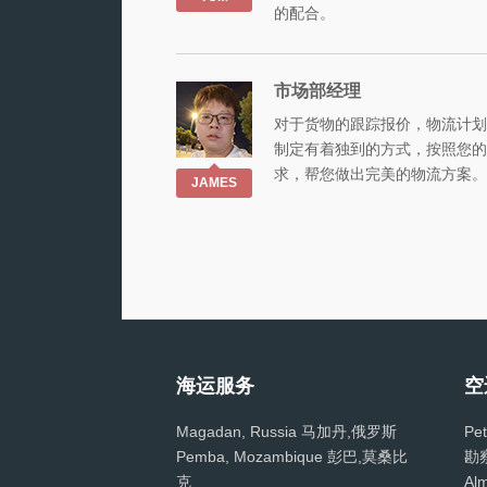
的配合。
市场部经理
对于货物的跟踪报价，物流计划
制定有着独到的方式，按照您的
求，帮您做出完美的物流方案。
JAMES
海运服务
空
Magadan, Russia 马加丹,俄罗斯
Pet
Pemba, Mozambique 彭巴,莫桑比
勘
克
Al