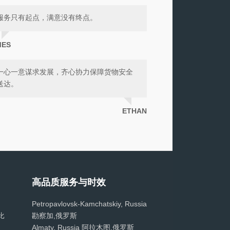
服务只有起点，满意没有终点。
MES
一心一意谋求发展，齐心协力保障货物安全
送达。
ETHAN
高品质服务与时效
Petropavlovsk-Kamchatskiy, Russia
桑比
勘察加,俄罗斯
Almaty, Russia 阿拉木图,俄罗斯