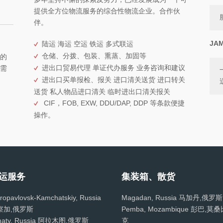
提供全方位物流服务的综合性物流企业。合作伙
伴。
JA
陆运 海运 空运 铁运 多式联运
仓储、分拨、包装、熏蒸、加固等
的
进出口贸易代理 单证代办服务 业务咨询和建议
需
进出口买单报检、报关 进口清关送货 进口转关
送货 私人物品进口清关 临时进出口清关报关
CIF，FOB, EXW, DDU/DAP, DDP 等条款便捷
操作。
运服务
集装箱、散货
ropavlovsk-Kamchatskiy, Russia
Magadan, Russia 马加丹,俄罗斯
察加,俄罗斯
Pemba, Mozambique 彭巴,莫
maty, Russia 阿拉木图,俄罗斯
克