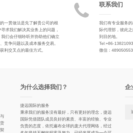
联系我们
的一贯做法是先了解贵公司的根
我们有专业服务的
户寻求我们解决其业务上的问题，
际代理部，彼此之
 我们会仔细聆听并协助他们确立
到目的地。
、竞争问题以及成本服务交易。
Tel:+86-1382109
获利交叉点的最佳方式。
微信：48905055
为什么选择我们？
企
捷远国际的服务
秉承我们的服务没有最好，只有更好的理念，捷远
与
国际凭借团队成员良好的素质、丰富的经验、专业
货
负责的态度，依托遍布全球的庞大代理网络，经过
契
多年坚持不懈的探索及努力，已经发展成为一个可