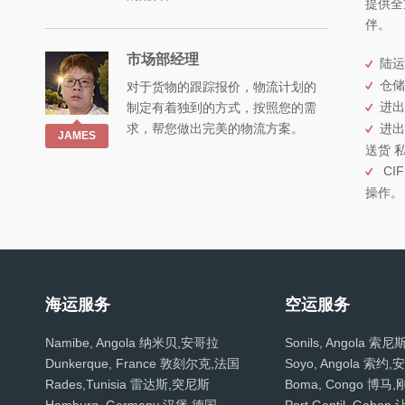
提供全
伴。
市场部经理
陆运
仓储
对于货物的跟踪报价，物流计划的
进出
制定有着独到的方式，按照您的需
求，帮您做出完美的物流方案。
进出
JAMES
送货 
CIF
操作。
海运服务
空运服务
Namibe, Angola 纳米贝,安哥拉
Sonils, Angola 索
Dunkerque, France 敦刻尔克,法国
Soyo, Angola 索约
Rades,Tunisia 雷达斯,突尼斯
Boma, Congo 博马,